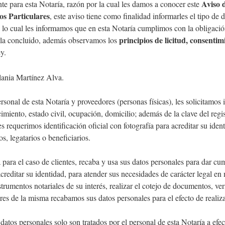
Aviso 
ra esta Notaría, razón por la cual les damos a conocer este
os Particulares
, este aviso tiene como finalidad informarles el tipo d
o cual les informamos que en esta Notaría cumplimos con la obligació
principios de licitud, consentim
rla concluido, además observamos los
y.
lania Martínez Alva.
ersonal de esta Notaría y proveedores (personas físicas), les solicitamo
iento, estado civil, ocupación, domicilio; además de la clave del regist
 requerimos identificación oficial con fotografía para acreditar su iden
, legatarios o beneficiarios.
a para el caso de clientes, recaba y usa sus datos personales para dar cu
editar su identidad, para atender sus necesidades de carácter legal en ma
nstrumentos notariales de su interés, realizar el cotejo de documentos, v
ores de la misma recabamos sus datos personales para el efecto de realiza
 datos personales solo son tratados por el personal de esta Notaría a efe