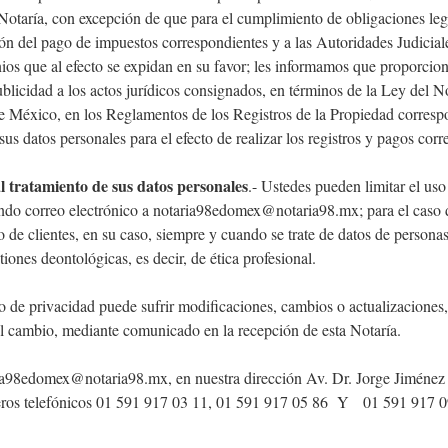
 Notaría, con excepción de que para el cumplimiento de obligaciones leg
ción del pago de impuestos correspondientes y a las Autoridades Judicial
nios que al efecto se expidan en su favor; les informamos que proporcio
ublicidad a los actos jurídicos consignados, en términos de la Ley del 
e México, en los Reglamentos de los Registros de la Propiedad correspo
us datos personales para el efecto de realizar los registros y pagos corr
l tratamiento de sus datos personales
.- Ustedes pueden limitar el us
viando correo electrónico a notaria98edomex@notaria98.mx; para el cas
io de clientes, en su caso, siempre y cuando se trate de datos de personas
iones deontológicas, es decir, de ética profesional.
so de privacidad puede sufrir modificaciones, cambios o actualizacion
 cambio, mediante comunicado en la recepción de esta Notaría.
ria98edomex@notaria98.mx, en nuestra dirección Av. Dr. Jorge Jiménez
ros telefónicos 01 591 917 03 11, 01 591 917 05 86 Y 01 591 917 0