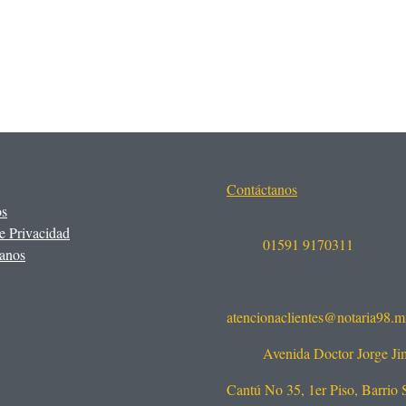
Contáctanos
os
e Privacidad
01591 9170311
anos
atencionaclientes@notaria98.
Avenida Doctor Jorge J
Cantú No 35, 1er Piso, Barrio 